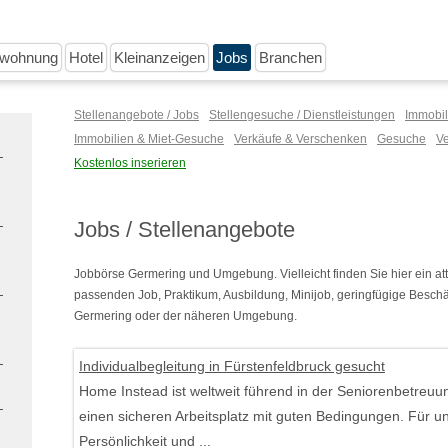
nwohnung
Hotel
Kleinanzeigen
Jobs
Branchen
Stellenangebote / Jobs
Stellengesuche / Dienstleistungen
Immobil
Immobilien & Miet-Gesuche
Verkäufe & Verschenken
Gesuche
V
Kostenlos inserieren
Jobs / Stellenangebote
Jobbörse Germering und Umgebung. Vielleicht finden Sie hier ein att
passenden Job, Praktikum, Ausbildung, Minijob, geringfügige Beschäf
Germering oder der näheren Umgebung.
Individualbegleitung in Fürstenfeldbruck gesucht
Home Instead ist weltweit führend in der Seniorenbetreuu
einen sicheren Arbeitsplatz mit guten Bedingungen. Für u
Persönlichkeit und ...