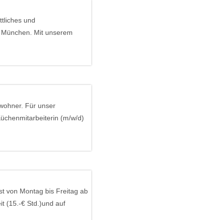
ttliches und
ei München. Mit unserem
ohner. Für unser
üchenmitarbeiterin (m/w/d)
ast von Montag bis Freitag ab
it (15.-€ Std.)und auf