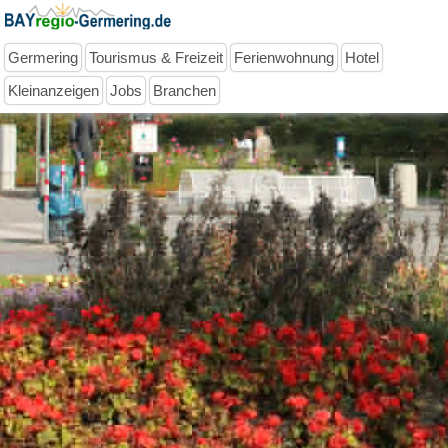
Germering
Tourismus & Freizeit
Ferienwohnung
Hotel
Kleinanzeigen
Jobs
Branchen